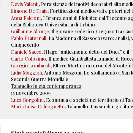
Devis Valenti
, Persistenze dei motivi decorativi altomed
Simone De Fraja
, Fortificazioni medioevali e poteri nel
Anna Falcioni
, I Brancaleoni di Piobbico dal Trecento a
della Biblioteca Universitaria di Urbino
Guillaume Alonge
, Il giovane Federico Fregoso tra Cas
Fabio Fraternali
, La Madonna di Sassocorvaro: analisi, v
Cinquecento
Daniele Sacco
, Il lago “anticamente detto del Duca” e i
Carlo Colosimo
, Il medico Giambattista Lunadei di Rocca
Giorgio Lombardi
, Ettore Martini: un eroe del Montefe
Lidia Maggioli
, Antonio Mazzoni, Lo sfollamento a San le
Seconda Guerra Mondiale
Talamello in età contemporanea
15 novembre 2009
Luca Gorgolini
, Economia e società nel territorio di Ta
Maria Luisa Caldognetto
, Talamello-Lussemburgo: itiner
Studi montefeltrani 3
2
, 201
0