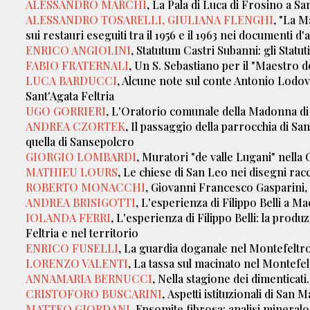
ALESSANDRO MARCHI
, La Pala di Luca di Frosino a Sa
ALESSANDRO TOSARELLI, GIULIANA FLENGHI
, "La M
sui restauri eseguiti tra il 1956 e il 1963 nei documenti 
ENRICO ANGIOLINI
, Statutum Castri Subanni: gli Statut
FABIO FRATERNALI
, Un S. Sebastiano per il "Maestro
LUCA BARDUCCI
, Alcune note sul conte Antonio Lodov
Sant'Agata Feltria
UGO GORRIERI
, L'Oratorio comunale della Madonna di
ANDREA CZORTEK
, Il passaggio della parrocchia di Sa
quella di Sansepolcro
GIORGIO LOMBARDI
, Muratori "de valle Lugani" nella
MATHIEU LOURS
, Le chiese di San Leo nei disegni rac
ROBERTO MONACCHI
, Giovanni Francesco Gasparini, "
ANDREA BRISIGOTTI
, L'esperienza di Filippo Belli a Ma
IOLANDA FERRI
, L'esperienza di Filippo Belli: la prod
Feltria e nel territorio
ENRICO FUSELLI
, La guardia doganale nel Montefeltro
LORENZO VALENTI
, La tassa sul macinato nel Montefel
ANNAMARIA BERNUCCI
, Nella stagione dei dimenticati
CRISTOFORO BUSCARINI
,
Aspetti istituzionali di San 
MATTEO GIORDANI
, Epsomite fibrosa: analisi mineralo