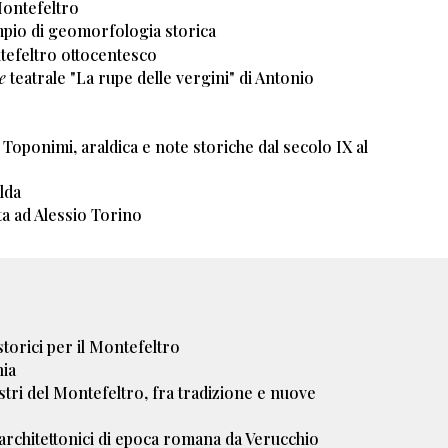
Montefeltro
mpio di geomorfologia storica
tefeltro ottocentesco
e
teatrale "La rupe delle vergini" di Antonio
le. Toponimi, araldica e note storiche dal secolo IX al
lda
ta ad Alessio Torino
 storici per il Montefeltro
hia
estri del Montefeltro, fra tradizione e nuove
architettonici di epoca romana da Verucchio