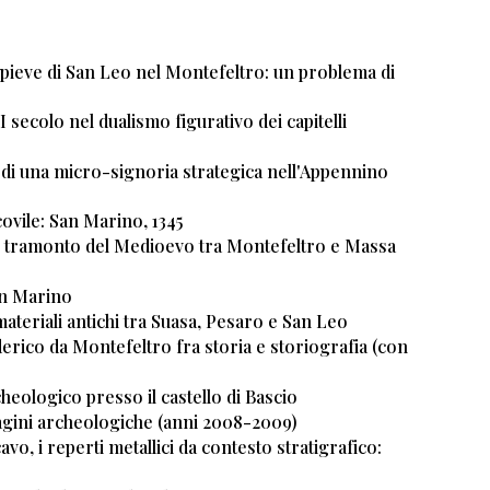
la pieve di San Leo nel Montefeltro: un problema di
I secolo nel dualismo figurativo dei capitelli
e di una micro-signoria strategica nell'Appennino
covile: San Marino, 1345
a al tramonto del Medioevo tra Montefeltro e Massa
San Marino
 materiali antichi tra Suasa, Pesaro e San Leo
ederico da Montefeltro fra storia e storiografia (con
cheologico presso il castello di Bascio
ndagini archeologiche (anni 2008-2009)
vo, i reperti metallici da contesto stratigrafico: