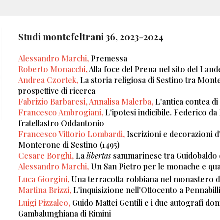
Studi montefeltrani 36, 2023-2024
Alessandro Marchi,
Premessa
Roberto Monacchi,
Alla foce del Prena nel sito del Land
Andrea Czortek,
La storia religiosa di Sestino tra Monte
prospettive di ricerca
Fabrizio Barbaresi, Annalisa Malerba,
L'antica contea di
Francesco Ambrogiani,
L'ipotesi indicibile. Federico d
fratellastro Oddantonio
Francesco Vittorio Lombardi,
Iscrizioni e decorazioni d'
Monterone di Sestino (1495)
Cesare Borghi,
La
libertas
sammarinese tra Guidobaldo 
Alessandro Marchi,
Un San Pietro per le monache e qua
Luca Giorgini,
Una terracotta robbiana nel monastero de
Martina Brizzi,
L'inquisizione nell'Ottocento a Pennabilli
Luigi Pizzaleo,
Guido Mattei Gentili e i due autografi don
Gambalunghiana di Rimini