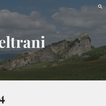
ion
eltrani
4