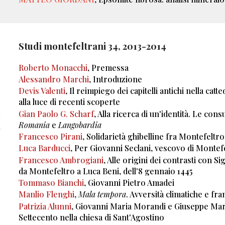
Studi montefeltrani 3
4
, 201
3-2014
Roberto Monacchi
, Premessa
Alessandro Marchi
, Introduzione
Devis Valenti
, Il reimpiego dei capitelli antichi nella ca
alla luce di recenti scoperte
Gian Paolo G. Scharf
, Alla ricerca di un'identità. Le con
Romania
e
Langobardia
Francesco Pirani
, Solidarietà ghibelline fra Montefelt
Luca Barducci
, Per Giovanni Seclani, vescovo di Montef
Francesco Ambrogiani
, Alle origini dei contrasti con 
da Montefeltro a Luca Beni, dell'8 gennaio 1445
Tommaso Bianchi
, Giovanni Pietro Amadei
Manlio Flenghi
,
Mala tempora
. Avversità climatiche e fra
Patrizia Alunni
, Giovanni Maria Morandi e Giuseppe March
Settecento nella chiesa di Sant'Agostino