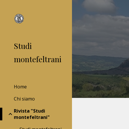
Sk
Studi
montefeltrani
Home
Chi siamo
Rivista "Studi
montefeltrani"