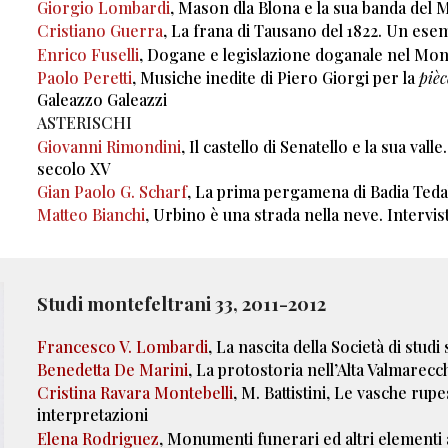
Giorgio Lombardi
, Mason dla Blona e la sua banda del 
Cristiano Guerra
, La frana di Tausano del 1822. Un ese
Enrico Fuselli
, Dogane e legislazione doganale nel Mon
Paolo Peretti
, Musiche inedite di Piero Giorgi per la
pièc
Galeazzo Galeazzi
ASTERISCHI
Giovanni Rimondini
, Il castello di Senatello e la sua val
secolo XV
Gian Paolo G. Scharf
, La prima pergamena di Badia Teda
Matteo Bianchi
, Urbino è una strada nella neve. Intervis
Studi montefeltrani 3
3
, 201
1
-201
2
Francesco V. Lombardi
, La nascita della Società di studi
Benedetta De Marini
, La protostoria nell’Alta Valmarecc
Cristina Ravara Montebelli
, M. Battistini, Le vasche rup
interpretazioni
Elena Rodriguez
, Monumenti funerari ed altri elementi 