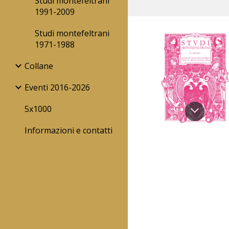
Studi montefeltrani
1991-2009
Studi montefeltrani
1971-1988
Collane
Eventi 2016-2026
5x1000
Informazioni e contatti