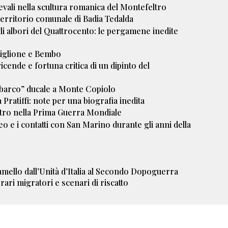
ievali nella scultura romanica del Montefeltro
 territorio comunale di Badia Tedalda
gli albori del Quattrocento: le pergamene inedite
tiglione e Bembo
icende e fortuna critica di un dipinto del
l “barco” ducale a Monte Copiolo
 Pratiffi: note per una biografia inedita
ltro nella Prima Guerra Mondiale
o e i contatti con San Marino durante gli anni della
lamello dall’Unità d’Italia al Secondo Dopoguerra
ari migratori e scenari di riscatto