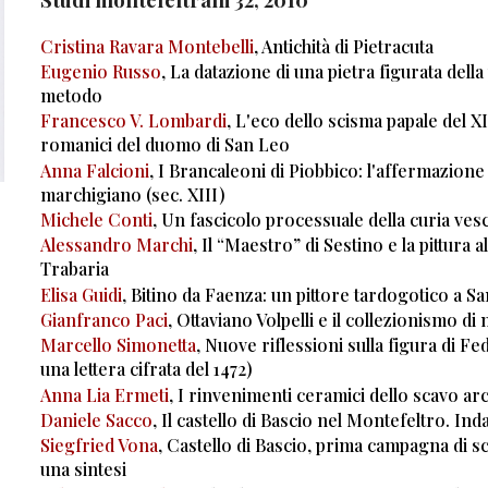
Cristina Ravara Montebelli
, Antichità di Pietracuta
Eugenio Russo
, La datazione di una pietra figurata del
metodo
Francesco V. Lombardi
, L'eco dello scisma papale del XI
romanici del duomo di San Leo
Anna Falcioni
, I Brancaleoni di Piobbico: l'affermazion
marchigiano (sec. XIII)
Michele Conti
, Un fascicolo processuale della curia ves
Alessandro Marchi
, Il “Maestro” di Sestino e la pittur
Trabaria
Elisa Guidi
, Bitino da Faenza: un pittore tardogotico a 
Gianfranco Paci
, Ottaviano Volpelli e il collezionismo di
Marcello Simonetta
, Nuove riflessioni sulla figura di F
una lettera cifrata del 1472)
Anna Lia Ermeti
, I rinvenimenti ceramici dello scavo ar
Daniele Sacco
, Il castello di Bascio nel Montefeltro. I
Siegfried Vona
, Castello di Bascio, prima campagna di sca
una sintesi