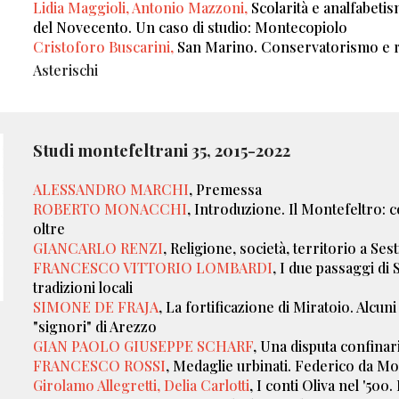
Lidia Maggioli, Antonio Mazzoni,
Scolarità e analfabetis
del Novecento. Un caso di studio: Montecopiolo
Cristoforo Buscarini,
San Marino. Conservatorismo e 
Asterischi
Studi montefeltrani 3
5
, 20
15
-202
2
ALESSANDRO MARCHI
, Premessa
ROBERTO MONACCHI
, Introduzione. Il Montefeltro: c
oltre
GIANCARLO RENZI
,
Religione, società, territorio a Ses
FRANCESCO VITTORIO LOMBARDI
,
I due passaggi di
tradizioni locali
SIMONE DE FRAJA
, La fortificazione di Miratoio. Alcuni
"signori" di Arezzo
GIAN PAOLO GIUSEPPE SCHARF
, Una disputa confinar
FRANCESCO ROSSI
, Medaglie urbinati. Federico da Mo
Girolamo Allegretti, Delia Carlotti
,
I conti Oliva nel '500