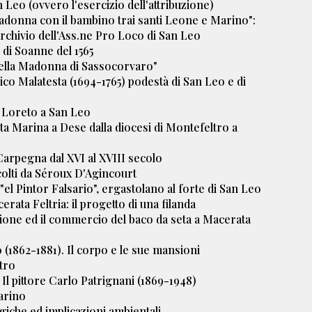
n Leo (ovvero l'esercizio dell'attribuzione)
adonna con il bambino trai santi Leone e Marino":
d'archivio dell'Ass.ne Pro Loco di San Leo
i di Soanne del 1565
 della Madonna di Sassocorvaro"
ico Malatesta (1694-1765) podestà di San Leo e di
 Loreto a San Leo
nta Marina a Dese dalla diocesi di Montefeltro a
 Carpegna dal XVI al XVIII secolo
colti da Séroux D'Agincourt
el Pintor Falsario", ergastolano al forte di San Leo
cerata Feltria: il progetto di una filanda
uzione ed il commercio del baco da seta a Macerata
 (1862-1881). Il corpo e le sue mansioni
tro
. Il pittore Carlo Patrignani (1869-1948)
Marino
giche ed implicazioni ambientali