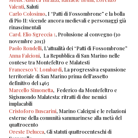
Valenti
, Saluti
Carlo Colosimo
, I “Patti di Fossombrone” e la bolla
di Pio II: vicende ancora medievali e personaggi già
rinascimentali
Card. Elio Sgreccia †
, Prolusione al convegno (30
novembre 2013)
Paolo Rondelli
, L’attualità dei “Patti di Fossombrone”
Anna Falcioni
, La Repubblica di San Marino nelle
contese tra Montefeltro e Malatesti
Francesco V. Lombardi
, La progressiva espansione
territoriale di San Marino prima dell’assetto
definitivo del 1463
Marcello Simonetta
, Federico da Montefeltro e
Sigismondo Malatesta: ritratti di due nemici
implacabili
Cristoforo Buscarini
, Marino Calcigni e le relazioni
esterne della comunità sammarinese alla metà del
quattrocento
Oreste Delucca
, Gli statuti quattrocenteschi di