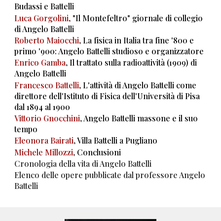
Budassi e Battelli
Luca Gorgolini
, "Il Montefeltro" giornale di collegio
di Angelo Battelli
Roberto Maiocchi
, La fisica in Italia tra fine '800 e
primo '900: Angelo Battelli studioso e organizzatore
Enrico Gamba
, Il trattato sulla radioattività (1909) di
Angelo Battelli
Francesco Battelli
, L'attività di Angelo Battelli come
direttore dell'Istituto di Fisica dell'Università di Pisa
dal 1894 al 1900
Vittorio Gnocchini
, Angelo Battelli massone e il suo
tempo
Eleonora Bairati
, Villa Battelli a Pugliano
Michele Millozzi
, Conclusioni
Cronologia della vita di Angelo Battelli
Elenco delle opere pubblicate dal professore Angelo
Battelli