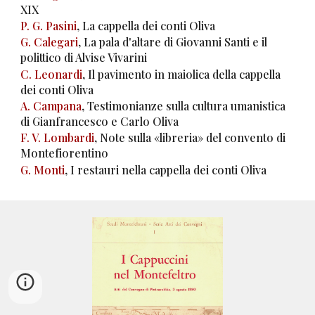
XIX
P. G. Pasini
, La cappella dei conti Oliva
G. Calegari
, La pala d'altare di Giovanni Santi e il
polittico di Alvise Vivarini
C. Leonardi
, Il pavimento in maiolica della cappella
dei conti Oliva
A. Campana
, Testimonianze sulla cultura umanistica
di Gianfrancesco e Carlo Oliva
F. V. Lombardi
, Note sulla «libreria» del convento di
Montefiorentino
G. Monti
, I restauri nella cappella dei conti Oliva