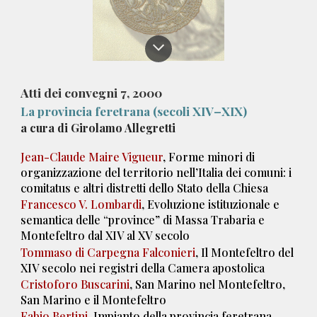
Atti dei convegni
7
, 200
0
La provincia feretrana (secoli XIV–XIX)
a
cura di Girolamo Allegretti
Jean-Claude Maire Vigueur
, Forme minori di
organizzazione del territorio nell’Italia dei comuni: i
comitatus e altri distretti dello Stato della Chiesa
Francesco V. Lombardi
, Evoluzione istituzionale e
semantica delle “province” di Massa Trabaria e
Montefeltro dal XIV al XV secolo
Tommaso di Carpegna Falconieri
, Il Montefeltro del
XIV secolo nei registri della Camera apostolica
Cristoforo Buscarini
, San Marino nel Montefeltro,
San Marino e il Montefeltro
Fabio Bertini
, Impianto della provincia feretrana