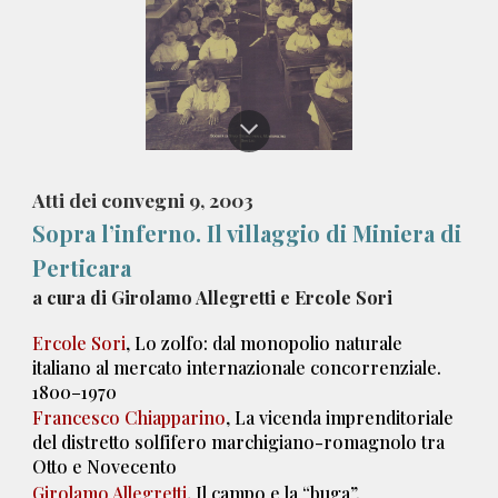
Atti dei convegni
9
, 200
3
Sopra l’inferno. Il villaggio di Miniera di
Perticara
a
cura di Girolamo Allegretti e Ercole Sori
Ercole Sori
, Lo zolfo: dal monopolio naturale
italiano al mercato internazionale concorrenziale.
1800–1970
Francesco Chiapparino
, La vicenda imprenditoriale
del distretto solfifero marchigiano-romagnolo tra
Otto e Novecento
Girolamo Allegretti
, Il campo e la “buga”.