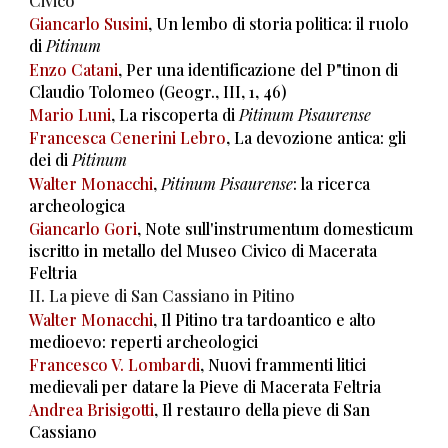
Civico
Giancarlo Susini
, Un lembo di storia politica: il ruolo
di
Pitinum
Enzo Catani
, Per una identificazione del P"tinon di
Claudio Tolomeo (Geogr., III, 1, 46)
Mario Luni
, La riscoperta di
Pitinum Pisaurense
Francesca Cenerini Lebro
, La devozione antica: gli
dei di
Pitinum
Walter Monacchi
,
Pitinum Pisaurense
: la ricerca
archeologica
Giancarlo Gori
, Note sull'instrumentum domesticum
iscritto in metallo del Museo Civico di Macerata
Feltria
II. La pieve di San Cassiano in Pitino
Walter Monacchi
, Il Pitino tra tardoantico e alto
medioevo: reperti archeologici
Francesco V. Lombardi
, Nuovi frammenti litici
medievali per datare la Pieve di Macerata Feltria
Andrea Brisigotti
, Il restauro della pieve di San
Cassiano