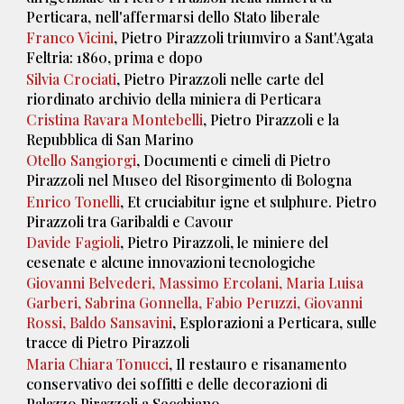
Perticara, nell'affermarsi dello Stato liberale
Franco Vicini
, Pietro Pirazzoli triumviro a Sant'Agata
Feltria: 1860, prima e dopo
Silvia Crociati
, Pietro Pirazzoli nelle carte del
riordinato archivio della miniera di Perticara
Cristina Ravara Montebelli
, Pietro Pirazzoli e la
Repubblica di San Marino
Otello Sangiorgi
, Documenti e cimeli di Pietro
Pirazzoli nel Museo del Risorgimento di Bologna
Enrico Tonelli
, Et cruciabitur igne et sulphure. Pietro
Pirazzoli tra Garibaldi e Cavour
Davide Fagioli
, Pietro Pirazzoli, le miniere del
cesenate e alcune innovazioni tecnologiche
Giovanni Belvederi, Massimo Ercolani, Maria Luisa
Garberi, Sabrina Gonnella, Fabio Peruzzi, Giovanni
Rossi, Baldo Sansavini
, Esplorazioni a Perticara, sulle
tracce di Pietro Pirazzoli
Maria Chiara Tonucci
, Il restauro e risanamento
conservativo dei soffitti e delle decorazioni di
Palazzo Pirazzoli a Secchiano