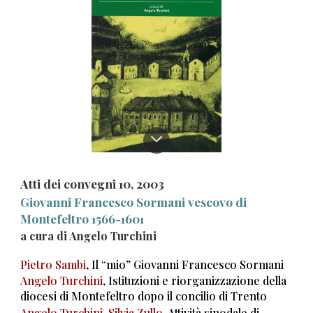
Atti dei convegni 1
0
, 200
3
Giovanni Francesco Sormani vescovo di
Montefeltro 1566-1601
a cura di Angelo Turchini
Pietro Sambi
, Il “mio” Giovanni Francesco Sormani
Angelo Turchini
, Istituzioni e riorganizzazione della
diocesi di Montefeltro dopo il concilio di Trento
Angelo Turchini, Silvia Zullo
, Attività sinodale di