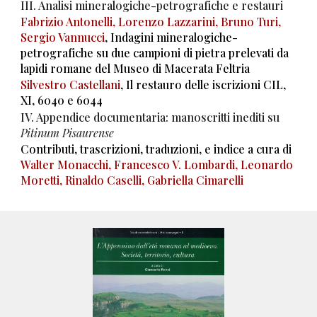
III. Analisi mineralogiche-petrografiche e restauri
Fabrizio Antonelli, Lorenzo Lazzarini, Bruno Turi,
Sergio Vannucci
, Indagini mineralogiche-
petrografiche su due campioni di pietra prelevati da
lapidi romane del Museo di Macerata Feltria
Silvestro Castellani
, Il restauro delle iscrizioni CIL,
XI, 6040 e 6044
IV. Appendice documentaria: manoscritti inediti su
Pitinum Pisaurense
Contributi, trascrizioni, traduzioni, e indice a cura di
Walter Monacchi, Francesco V. Lombardi, Leonardo
Moretti, Rinaldo Caselli, Gabriella Cimarelli